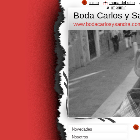
inicio
mapa del sitio
imprimir
Boda Carlos y Sa
www.bodacarlosysandra.co
Novedades
Nosotros