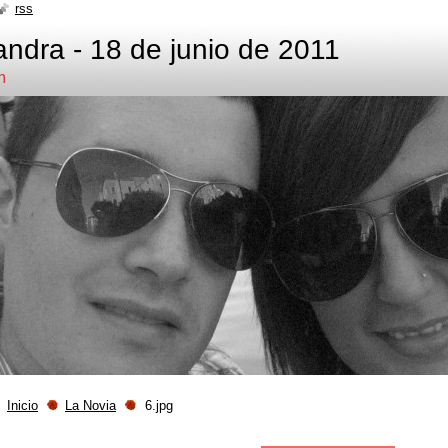
rss
ndra - 18 de junio de 2011
m
Inicio
La Novia
6.jpg