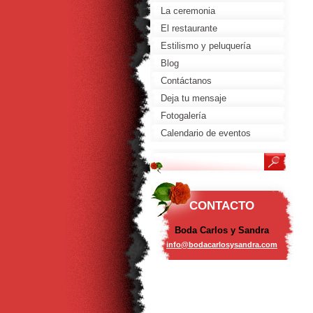
La ceremonia
El restaurante
Estilismo y peluquería
Blog
Contáctanos
Deja tu mensaje
Fotogalería
Calendario de eventos
CONTACTO
Boda Carlos y Sandra
info@bod
acarlosy
sandra.c
om