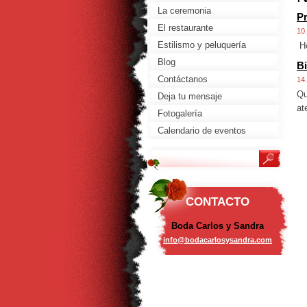
La ceremonia
Pr
El restaurante
10
Estilismo y peluquería
He
Blog
B
Contáctanos
14
Qu
Deja tu mensaje
at
Fotogalería
Calendario de eventos
CONTACTO
Boda Carlos y Sandra
info@bod
acarlosy
sandra.c
om