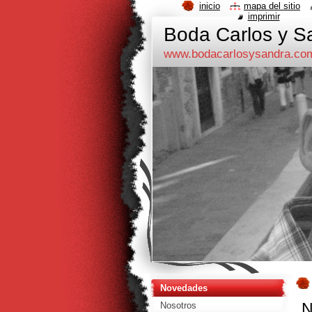
inicio
mapa del sitio
imprimir
Boda Carlos y Sa
www.bodacarlosysandra.co
Novedades
N
Nosotros