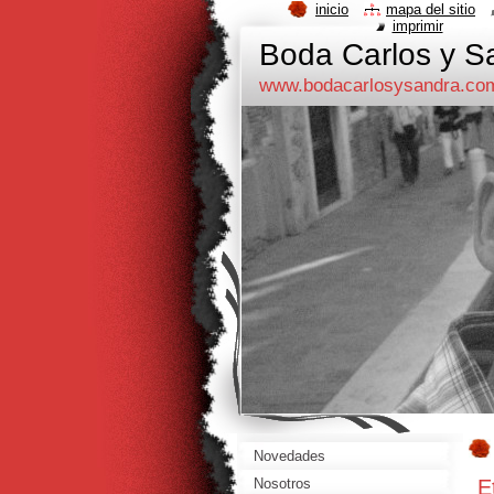
inicio
mapa del sitio
imprimir
Boda Carlos y Sa
www.bodacarlosysandra.co
Novedades
E
Nosotros