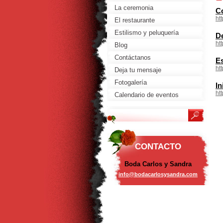
La ceremonia
C
ht
El restaurante
Estilismo y peluquería
De
ht
Blog
Contáctanos
Es
ht
Deja tu mensaje
Fotogalería
In
ht
Calendario de eventos
CONTACTO
Boda Carlos y Sandra
info@bod
acarlosy
sandra.c
om