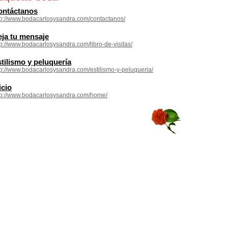
ontáctanos
tp://www.bodacarlosysandra.com/contactanos/
ja tu mensaje
tp://www.bodacarlosysandra.com/libro-de-visitas/
tilismo y peluquería
tp://www.bodacarlosysandra.com/estilismo-y-peluqueria/
icio
tp://www.bodacarlosysandra.com/home/